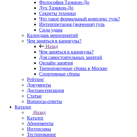
Философия Таэквон-До
Дух Таэквон-До
Секреты техники
Что такое формальный комплекс туль?
Интерпретация (значения) туль
Сила удара
Календарь мероприятий
Чем заняться в каникулы?
Назад
Чем заняться в каникулы?
Для самостоятельных занятий
Онлайн занятия
Тренировочные сборы в Москве
Спортивные сборы
Рейтинг
Документы
Диспансеризация
Статьи
Вопросы-ответы
Каталог
Назад
Каталог
Абонементы
Интенсивы
Тестирование