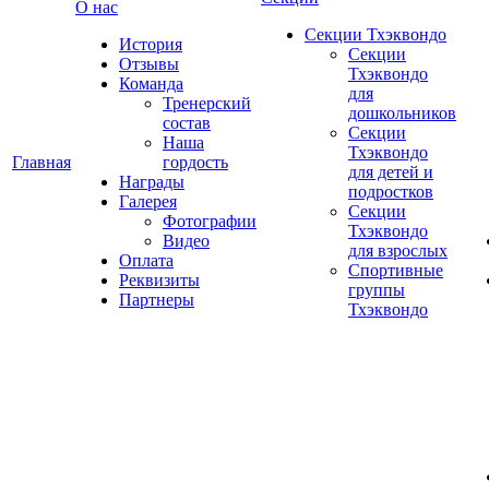
О нас
Секции Тхэквондо
История
Секции
Отзывы
Тхэквондо
Команда
для
Тренерский
дошкольников
состав
Секции
Наша
Тхэквондо
Главная
гордость
для детей и
Награды
подростков
Галерея
Секции
Фотографии
Тхэквондо
Видео
для взрослых
Оплата
Спортивные
Реквизиты
группы
Партнеры
Тхэквондо