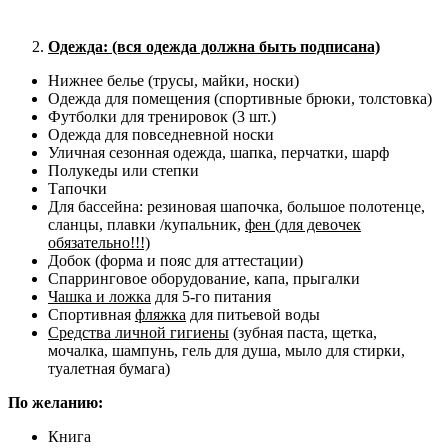
Одежда:
(вся одежда должна быть подписана)
Нижнее белье (трусы, майки, носки)
Одежда для помещения (спортивные брюки, толстовка)
Футболки для тренировок (3 шт.)
Одежда для повседневной носки
Уличная сезонная одежда, шапка, перчатки, шарф
Полукеды или степки
Тапочки
Для бассейна: резиновая шапочка, большое полотенце,
сланцы, плавки /купальник,
фен (для девочек
обязательно!!!)
Добок (форма и пояс для аттестации)
Спарринговое оборудование, капа, прыгалки
Чашка и ложка
для 5-го питания
Спортивная
фляжка
для питьевой воды
Средства личной гигиены
(зубная паста, щетка,
мочалка, шампунь, гель для душа, мыло для стирки,
туалетная бумага)
По желанию:
Книга