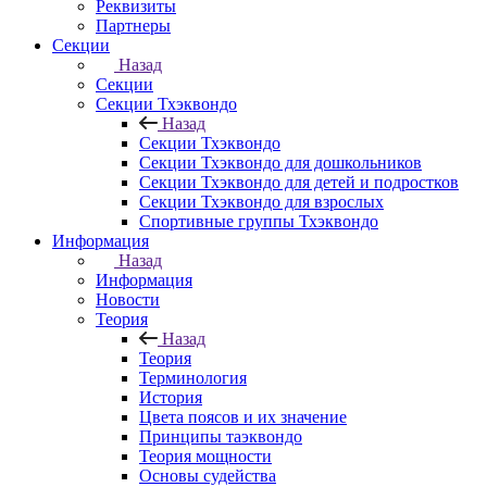
Реквизиты
Партнеры
Секции
Назад
Секции
Секции Тхэквондо
Назад
Секции Тхэквондо
Секции Тхэквондо для дошкольников
Секции Тхэквондо для детей и подростков
Секции Тхэквондо для взрослых
Спортивные группы Тхэквондо
Информация
Назад
Информация
Новости
Теория
Назад
Теория
Терминология
История
Цвета поясов и их значение
Принципы таэквондо
Теория мощности
Основы судейства