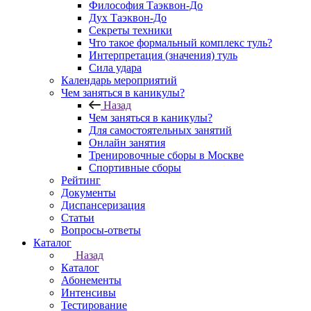
Философия Таэквон-До
Дух Таэквон-До
Секреты техники
Что такое формальный комплекс туль?
Интерпретация (значения) туль
Сила удара
Календарь мероприятий
Чем заняться в каникулы?
Назад
Чем заняться в каникулы?
Для самостоятельных занятий
Онлайн занятия
Тренировочные сборы в Москве
Спортивные сборы
Рейтинг
Документы
Диспансеризация
Статьи
Вопросы-ответы
Каталог
Назад
Каталог
Абонементы
Интенсивы
Тестирование