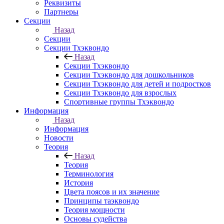
Реквизиты
Партнеры
Секции
Назад
Секции
Секции Тхэквондо
Назад
Секции Тхэквондо
Секции Тхэквондо для дошкольников
Секции Тхэквондо для детей и подростков
Секции Тхэквондо для взрослых
Спортивные группы Тхэквондо
Информация
Назад
Информация
Новости
Теория
Назад
Теория
Терминология
История
Цвета поясов и их значение
Принципы таэквондо
Теория мощности
Основы судейства