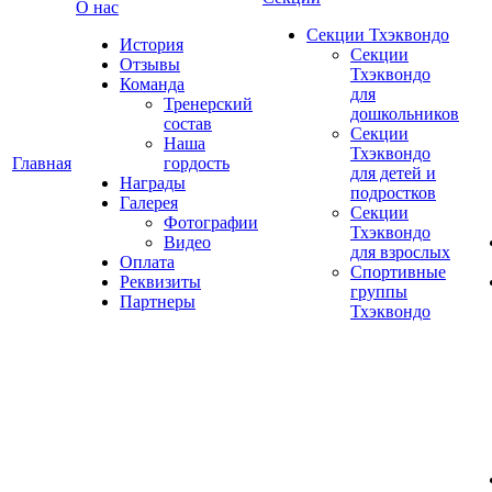
О нас
Секции Тхэквондо
История
Секции
Отзывы
Тхэквондо
Команда
для
Тренерский
дошкольников
состав
Секции
Наша
Тхэквондо
Главная
гордость
для детей и
Награды
подростков
Галерея
Секции
Фотографии
Тхэквондо
Видео
для взрослых
Оплата
Спортивные
Реквизиты
группы
Партнеры
Тхэквондо