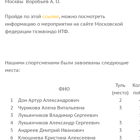
Москвы Воробьев А. О.
Пройдя по этой
ссылке
, можно посмотреть
информацию о мероприятии на сайте Московской
федерации тхэквондо ИТФ.
Нашими спортсменами были завоеваны следующие
места:
Туль
Ко
ФИО
(место)
по
1
Дон Артур Александрович
2
2
Чурикова Алена Витальевна
3
3
Лукьянчиков Владимир Сергеевич
4
Лукьянчиков Александр Сергеевич
3
5
Андреев Дмитрий Иванович
3
6
Клюшнева Кристина Алексеевна
3