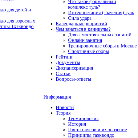
Что такое формальный
комплекс туль?
до для детей и
Интерпретация (значения) туль
Сила удара
до для взрослых
Календарь мероприятий
уппы Тхэквондо
Чем заняться в каникулы?
Для самостоятельных занятий
Онлайн занятия
Тренировочные сборы в Москве
Спортивные сборы
Рейтинг
Документы
Диспансеризация
Статьи
Вопросы-ответы
Информация
Новости
Теория
Терминология
История
Цвета поясов и их значение
Принципы таэквондо