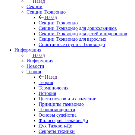
Назад
Секции
Секции Тхэквондо
Назад
Секции Тхэквондо
Секции Тхэквондо для дошкольников
Секции Тхэквондо для детей и подростков
Секции Тхэквондо для взрослых
Спортивные группы Тхэквондо
Информация
Назад
Информация
Новости
Теория
Назад
Теория
Терминология
История
Цвета поясов и их значение
Принципы таэквондо
Теория мощности
Основы судейства
Философия Таэквон-До
Дух Таэквон-До
Секреты техники