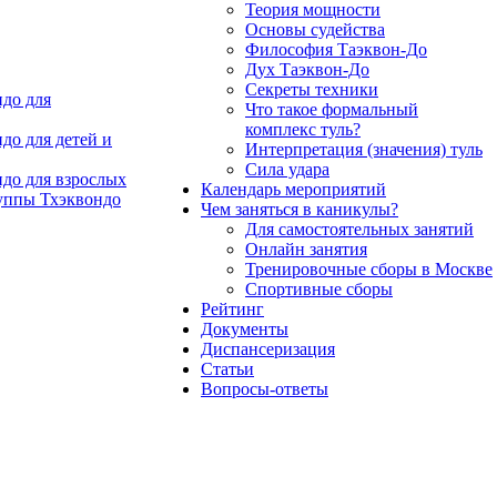
Теория мощности
Основы судейства
Философия Таэквон-До
Дух Таэквон-До
Секреты техники
до для
Что такое формальный
комплекс туль?
до для детей и
Интерпретация (значения) туль
Сила удара
до для взрослых
Календарь мероприятий
уппы Тхэквондо
Чем заняться в каникулы?
Для самостоятельных занятий
Онлайн занятия
Тренировочные сборы в Москве
Спортивные сборы
Рейтинг
Документы
Диспансеризация
Статьи
Вопросы-ответы