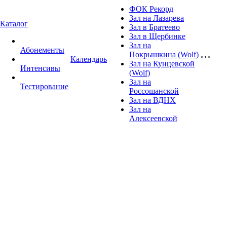
ФОК Рекорд
Зал на Лазарева
Каталог
Зал в Братеево
Зал в Щербинке
Зал на
Абонементы
Покрышкина (Wolf)
Календарь
Зал на Кунцевской
Интенсивы
(Wolf)
Зал на
Тестирование
Россошанской
Зал на ВДНХ
Зал на
Алексеевской