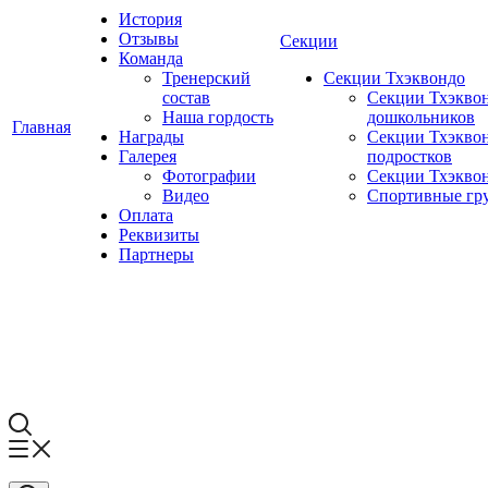
История
Отзывы
Секции
Команда
Тренерский
Секции Тхэквондо
состав
Секции Тхэквон
Наша гордость
дошкольников
Главная
Награды
Секции Тхэквон
Галерея
подростков
Фотографии
Секции Тхэквон
Видео
Спортивные гр
Оплата
Реквизиты
Партнеры