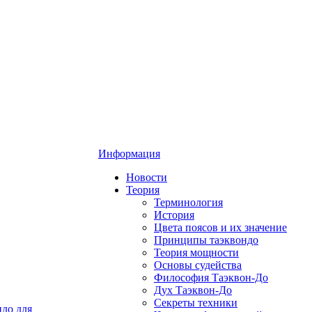
Информация
Новости
Теория
Терминология
История
Цвета поясов и их значение
Принципы таэквондо
Теория мощности
Основы судейства
Философия Таэквон-До
Дух Таэквон-До
Секреты техники
до для