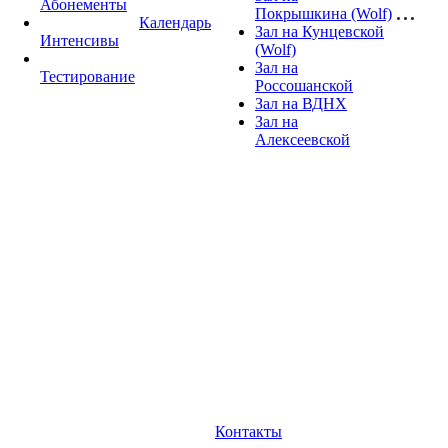
Абонементы
Покрышкина (Wolf)
Календарь
Зал на Кунцевской
Интенсивы
(Wolf)
Зал на
Тестирование
Россошанской
Зал на ВДНХ
Зал на
Алексеевской
Контакты