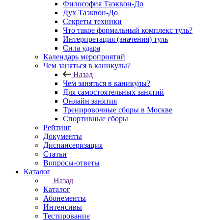
Философия Таэквон-До
Дух Таэквон-До
Секреты техники
Что такое формальный комплекс туль?
Интерпретация (значения) туль
Сила удара
Календарь мероприятий
Чем заняться в каникулы?
Назад
Чем заняться в каникулы?
Для самостоятельных занятий
Онлайн занятия
Тренировочные сборы в Москве
Спортивные сборы
Рейтинг
Документы
Диспансеризация
Статьи
Вопросы-ответы
Каталог
Назад
Каталог
Абонементы
Интенсивы
Тестирование