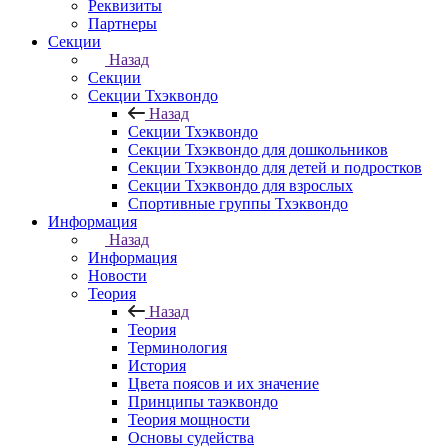
Реквизиты
Партнеры
Секции
Назад
Секции
Секции Тхэквондо
Назад
Секции Тхэквондо
Секции Тхэквондо для дошкольников
Секции Тхэквондо для детей и подростков
Секции Тхэквондо для взрослых
Спортивные группы Тхэквондо
Информация
Назад
Информация
Новости
Теория
Назад
Теория
Терминология
История
Цвета поясов и их значение
Принципы таэквондо
Теория мощности
Основы судейства