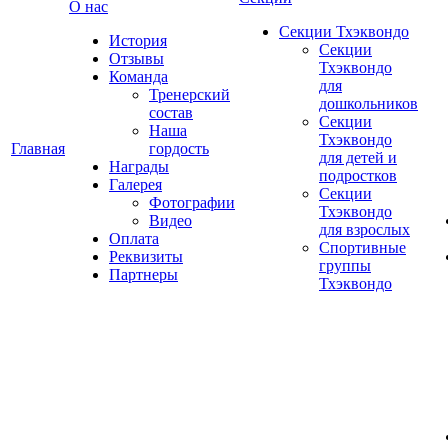
О нас
Секции Тхэквондо
История
Секции
Отзывы
Тхэквондо
Команда
для
Тренерский
дошкольников
состав
Секции
Наша
Тхэквондо
Главная
гордость
для детей и
Награды
подростков
Галерея
Секции
Фотографии
Тхэквондо
Видео
для взрослых
Оплата
Спортивные
Реквизиты
группы
Партнеры
Тхэквондо