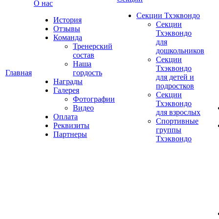
О нас
Секции Тхэквондо
История
Секции
Отзывы
Тхэквондо
Команда
для
Тренерский
дошкольников
состав
Секции
Наша
Тхэквондо
Главная
гордость
для детей и
Награды
подростков
Галерея
Секции
Фотографии
Тхэквондо
Видео
для взрослых
Оплата
Спортивные
Реквизиты
группы
Партнеры
Тхэквондо