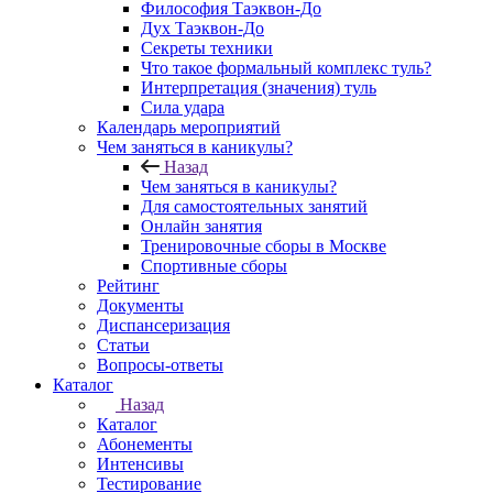
Философия Таэквон-До
Дух Таэквон-До
Секреты техники
Что такое формальный комплекс туль?
Интерпретация (значения) туль
Сила удара
Календарь мероприятий
Чем заняться в каникулы?
Назад
Чем заняться в каникулы?
Для самостоятельных занятий
Онлайн занятия
Тренировочные сборы в Москве
Спортивные сборы
Рейтинг
Документы
Диспансеризация
Статьи
Вопросы-ответы
Каталог
Назад
Каталог
Абонементы
Интенсивы
Тестирование