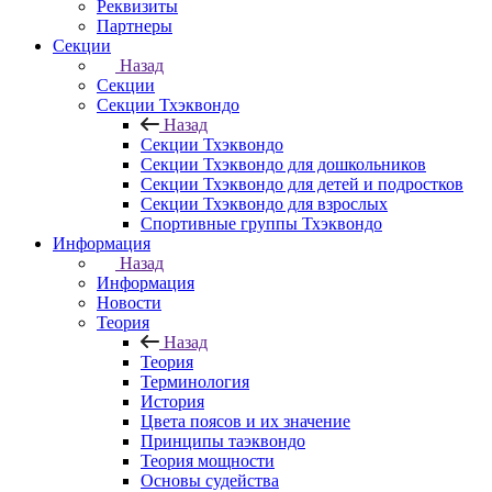
Реквизиты
Партнеры
Секции
Назад
Секции
Секции Тхэквондо
Назад
Секции Тхэквондо
Секции Тхэквондо для дошкольников
Секции Тхэквондо для детей и подростков
Секции Тхэквондо для взрослых
Спортивные группы Тхэквондо
Информация
Назад
Информация
Новости
Теория
Назад
Теория
Терминология
История
Цвета поясов и их значение
Принципы таэквондо
Теория мощности
Основы судейства