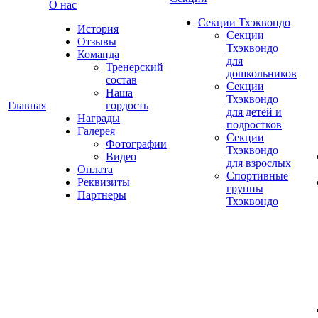
О нас
Секции Тхэквондо
История
Секции
Отзывы
Тхэквондо
Команда
для
Тренерский
дошкольников
состав
Секции
Наша
Тхэквондо
Главная
гордость
для детей и
Награды
подростков
Галерея
Секции
Фотографии
Тхэквондо
Видео
для взрослых
Оплата
Спортивные
Реквизиты
группы
Партнеры
Тхэквондо