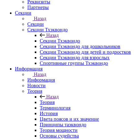
Реквизиты
Партнеры
Секции
Назад
Секции
Секции Тхэквондо
Назад
Секции Тхэквондо
Секции Тхэквондо для дошкольников
Секции Тхэквондо для детей и подростков
Секции Тхэквондо для взрослых
Спортивные группы Тхэквондо
Информация
Назад
Информация
Новости
Теория
Назад
Теория
Терминология
История
Цвета поясов и их значение
Принципы таэквондо
Теория мощности
Основы судейства