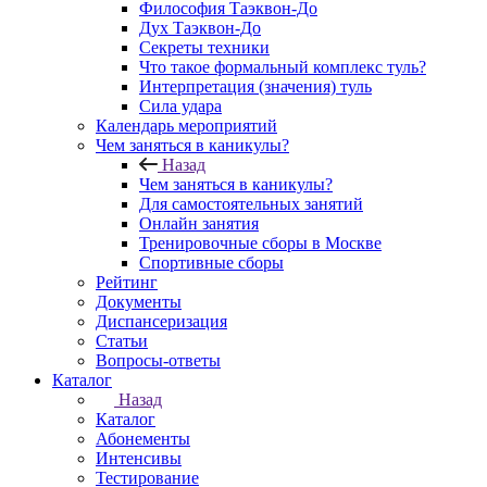
Философия Таэквон-До
Дух Таэквон-До
Секреты техники
Что такое формальный комплекс туль?
Интерпретация (значения) туль
Сила удара
Календарь мероприятий
Чем заняться в каникулы?
Назад
Чем заняться в каникулы?
Для самостоятельных занятий
Онлайн занятия
Тренировочные сборы в Москве
Спортивные сборы
Рейтинг
Документы
Диспансеризация
Статьи
Вопросы-ответы
Каталог
Назад
Каталог
Абонементы
Интенсивы
Тестирование