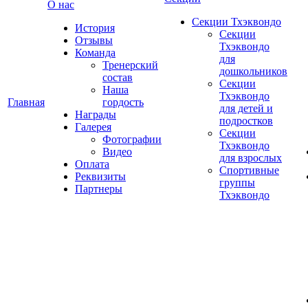
О нас
Секции Тхэквондо
История
Секции
Отзывы
Тхэквондо
Команда
для
Тренерский
дошкольников
состав
Секции
Наша
Тхэквондо
Главная
гордость
для детей и
Награды
подростков
Галерея
Секции
Фотографии
Тхэквондо
Видео
для взрослых
Оплата
Спортивные
Реквизиты
группы
Партнеры
Тхэквондо