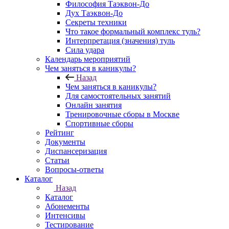
Философия Таэквон-До
Дух Таэквон-До
Секреты техники
Что такое формальный комплекс туль?
Интерпретация (значения) туль
Сила удара
Календарь мероприятий
Чем заняться в каникулы?
Назад
Чем заняться в каникулы?
Для самостоятельных занятий
Онлайн занятия
Тренировочные сборы в Москве
Спортивные сборы
Рейтинг
Документы
Диспансеризация
Статьи
Вопросы-ответы
Каталог
Назад
Каталог
Абонементы
Интенсивы
Тестирование