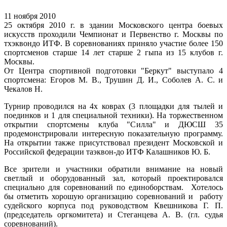
11 ноября 2010
25 октября 2010 г. в здании Московского центра боевых
искусств проходили Чемпионат и Первенство г. Москвы по
тхэквондо ИТФ. В соревнованиях приняло участие более 150
спортсменов старше 14 лет старше 2 гыпа из 15 клубов г.
Москвы.
От Центра спортивной подготовки "Беркут" выступало 4
спортсмена: Егоров М. В., Трушин Д. И., Соболев А. С. и
Чекалов Н.
Турнир проводился на 4х коврах (3 площадки для тылей и
поединков и 1 для специальной техники). На торжественном
открытии спортсмены клуба "Силла" и ДЮСШ 35
продемонстрировали интересную показательную программу.
На открытии также присутствовал президент Московской и
Российской федерации таэквон-до ИТФ Калашников Ю. Б.
Все зрители и участники обратили внимание на новый
светлый и оборудованный зал, который проектировался
специально для соревнований по единоборствам. Хотелось
бы отметить хорошую организацию соревнований и работу
судейского корпуса под руководством Квешникова Г. П.
(председатель оргкомитета) и Стеганцева А. В. (гл. судья
соревнований).