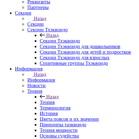
Реквизиты
Партнеры
Секции
Назад
Секции
Секции Тхэквондо
Назад
Секции Тхэквондо
Секции Тхэквондо для дошкольников
Секции Тхэквондо для детей и подростков
Секции Тхэквондо для взрослых
Спортивные группы Тхэквондо
Информация
Назад
Информация
Новости
Теория
Назад
Теория
Терминология
История
Цвета поясов и их значение
Принципы таэквондо
Теория мощности
Основы судейства